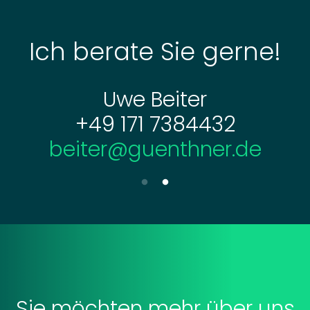
Ich berate Sie gerne!
Ich berate Sie gerne!
Uwe Beiter
Tim Maier
+49 171 7384432
+49 741 266-30
maier@guenthner.de
beiter@guenthner.de
Sie möchten mehr über uns