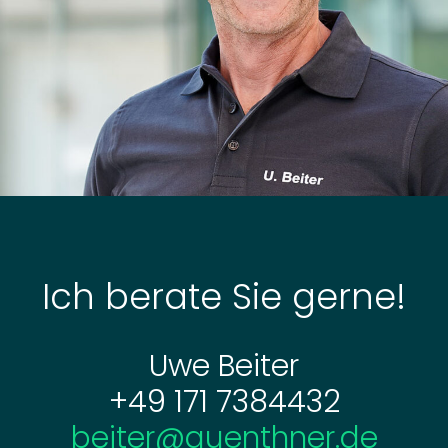
Ich berate Sie gerne!
Ich berate Sie gerne!
Uwe Beiter
Tim Maier
+49 171 7384432
+49 741 266-30
maier@guenthner.de
beiter@guenthner.de